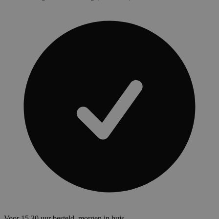
Voor 15.30 uur besteld, morgen in huis