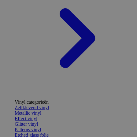
Vinyl categorieën
Zelfklevend vinyl
Metallic vinyl
Effect vinyl
Glitter vinyl
Patterns vinyl
Etched glass folie