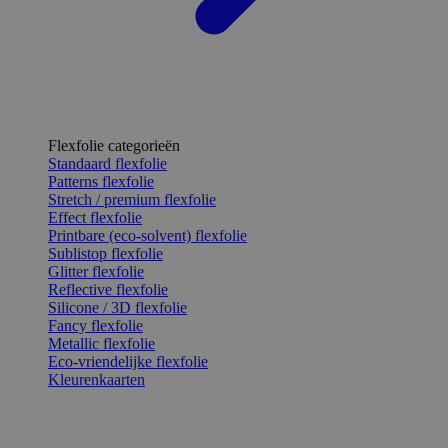
Flexfolie categorieën
Standaard flexfolie
Patterns flexfolie
Stretch / premium flexfolie
Effect flexfolie
Printbare (eco-solvent) flexfolie
Sublistop flexfolie
Glitter flexfolie
Reflective flexfolie
Silicone / 3D flexfolie
Fancy flexfolie
Metallic flexfolie
Eco-vriendelijke flexfolie
Kleurenkaarten