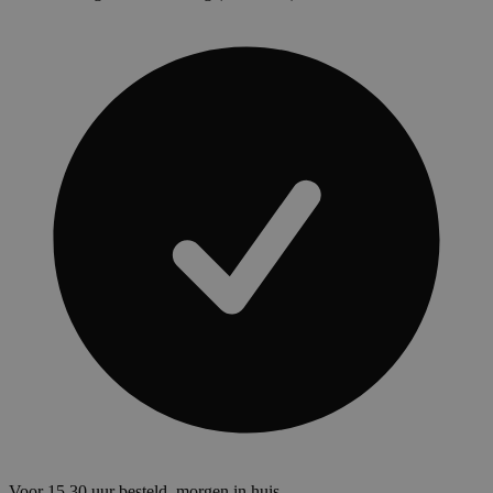
Voor 15.30 uur besteld, morgen in huis