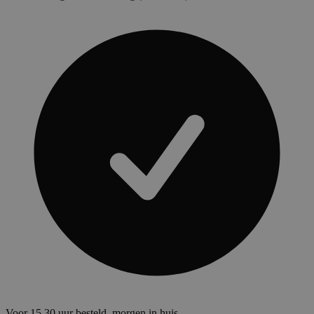
Voor 15.30 uur besteld, morgen in huis