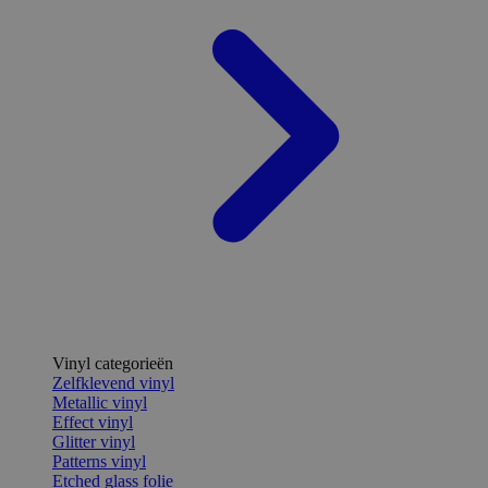
Vinyl categorieën
Zelfklevend vinyl
Metallic vinyl
Effect vinyl
Glitter vinyl
Patterns vinyl
Etched glass folie