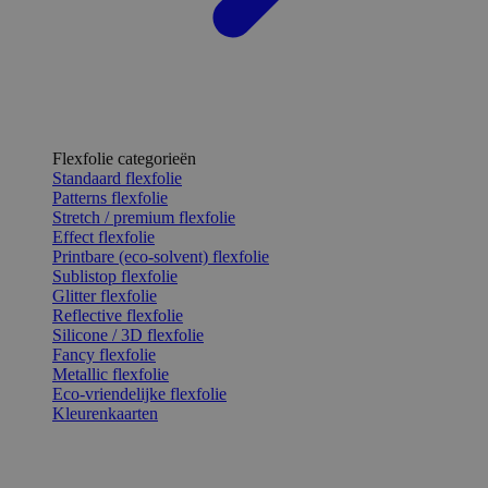
Flexfolie categorieën
Standaard flexfolie
Patterns flexfolie
Stretch / premium flexfolie
Effect flexfolie
Printbare (eco-solvent) flexfolie
Sublistop flexfolie
Glitter flexfolie
Reflective flexfolie
Silicone / 3D flexfolie
Fancy flexfolie
Metallic flexfolie
Eco-vriendelijke flexfolie
Kleurenkaarten