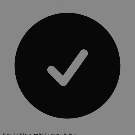
Voor 15.30 uur besteld, morgen in huis