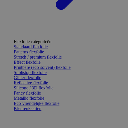
Flexfolie categorieën
Standaard flexfolie
Patterns flexfolie
Stretch / premium flexfolie
Effect flexfolie
Printbare (eco-solvent) flexfolie
Sublistop flexfolie
Glitter flexfolie
Reflective flexfolie
Silicone / 3D flexfolie
Fancy flexfolie
Metallic flexfolie
Eco-vriendelijke flexfolie
Kleurenkaarten