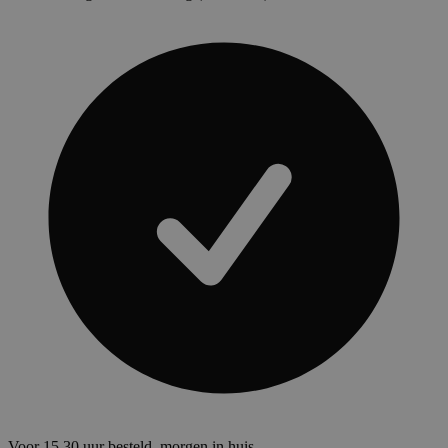
Voor 15.30 uur besteld, morgen in huis