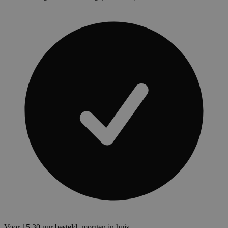
Voor 15.30 uur besteld, morgen in huis