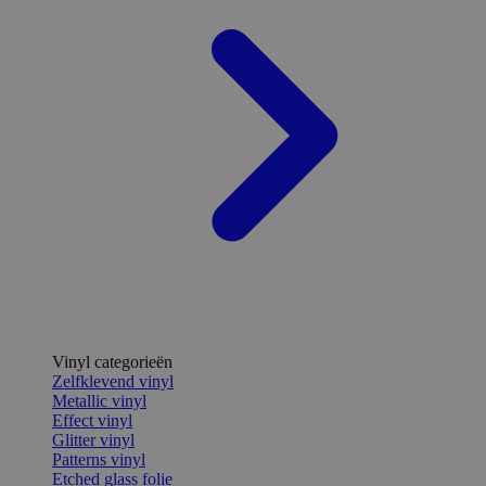
Vinyl categorieën
Zelfklevend vinyl
Metallic vinyl
Effect vinyl
Glitter vinyl
Patterns vinyl
Etched glass folie