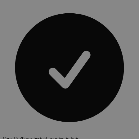
Voor 15.30 uur besteld, morgen in huis