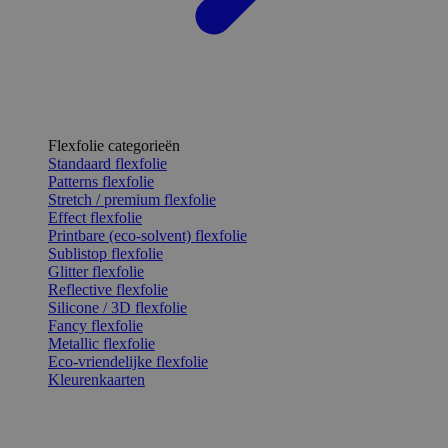
Flexfolie categorieën
Standaard flexfolie
Patterns flexfolie
Stretch / premium flexfolie
Effect flexfolie
Printbare (eco-solvent) flexfolie
Sublistop flexfolie
Glitter flexfolie
Reflective flexfolie
Silicone / 3D flexfolie
Fancy flexfolie
Metallic flexfolie
Eco-vriendelijke flexfolie
Kleurenkaarten