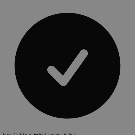
Voor 15.30 uur besteld, morgen in huis