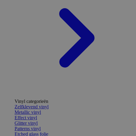
Vinyl categorieën
Zelfklevend vinyl
Metallic vinyl
Effect vinyl
Glitter vinyl
Patterns vinyl
Etched glass folie