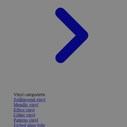
Vinyl categorieën
Zelfklevend vinyl
Metallic vinyl
Effect vinyl
Glitter vinyl
Patterns vinyl
Etched glass folie