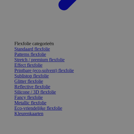
Flexfolie categorieën
Standaard flexfolie
Patterns flexfolie
Stretch / premium flexfolie
Effect flexfolie
Printbare (eco-solvent) flexfolie
Sublistop flexfolie
Glitter flexfolie
Reflective flexfolie
Silicone / 3D flexfolie
Fancy flexfolie
Metallic flexfolie
Eco-vriendelijke flexfolie
Kleurenkaarten