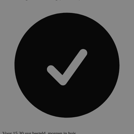
Voor 15.30 uur besteld, morgen in huis