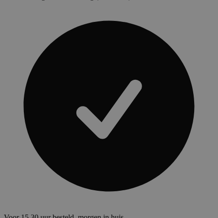
Voor 15.30 uur besteld, morgen in huis