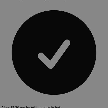
Voor 15.30 uur besteld, morgen in huis