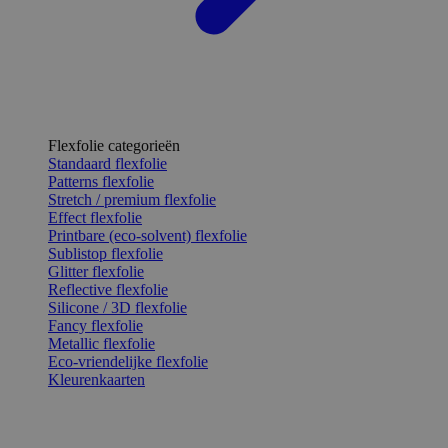
Flexfolie categorieën
Standaard flexfolie
Patterns flexfolie
Stretch / premium flexfolie
Effect flexfolie
Printbare (eco-solvent) flexfolie
Sublistop flexfolie
Glitter flexfolie
Reflective flexfolie
Silicone / 3D flexfolie
Fancy flexfolie
Metallic flexfolie
Eco-vriendelijke flexfolie
Kleurenkaarten