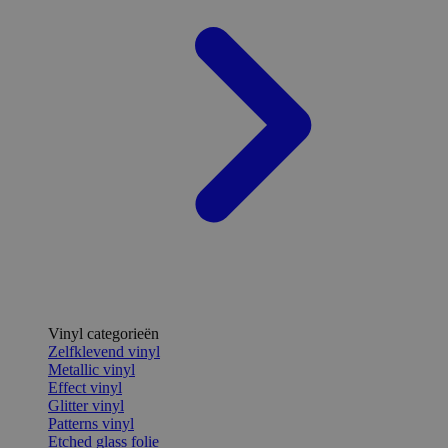
Vinyl categorieën
Zelfklevend vinyl
Metallic vinyl
Effect vinyl
Glitter vinyl
Patterns vinyl
Etched glass folie