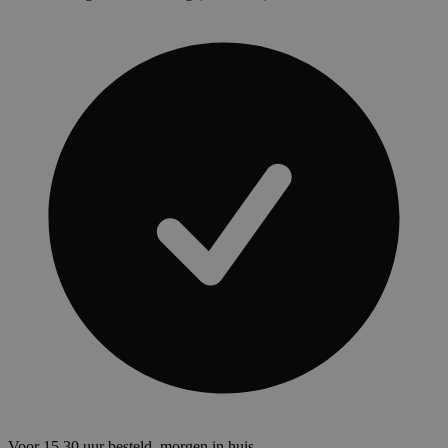
Voor 15.30 uur besteld, morgen in huis