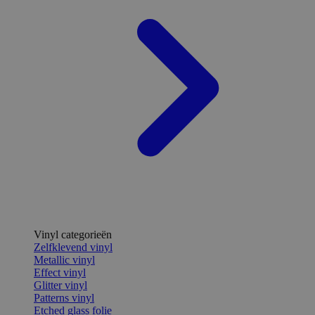
Vinyl categorieën
Zelfklevend vinyl
Metallic vinyl
Effect vinyl
Glitter vinyl
Patterns vinyl
Etched glass folie