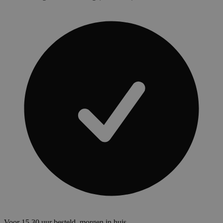
Voor 15.30 uur besteld, morgen in huis