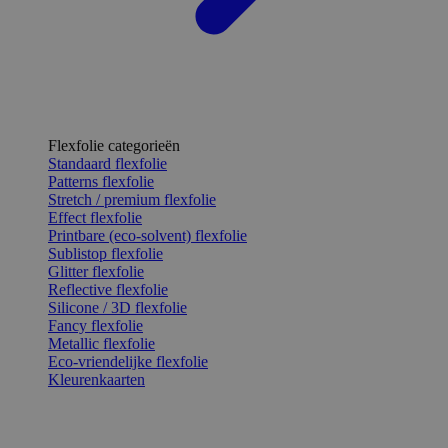
Flexfolie categorieën
Standaard flexfolie
Patterns flexfolie
Stretch / premium flexfolie
Effect flexfolie
Printbare (eco-solvent) flexfolie
Sublistop flexfolie
Glitter flexfolie
Reflective flexfolie
Silicone / 3D flexfolie
Fancy flexfolie
Metallic flexfolie
Eco-vriendelijke flexfolie
Kleurenkaarten