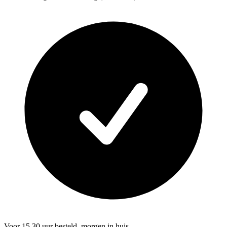
Voor 15.30 uur besteld, morgen in huis