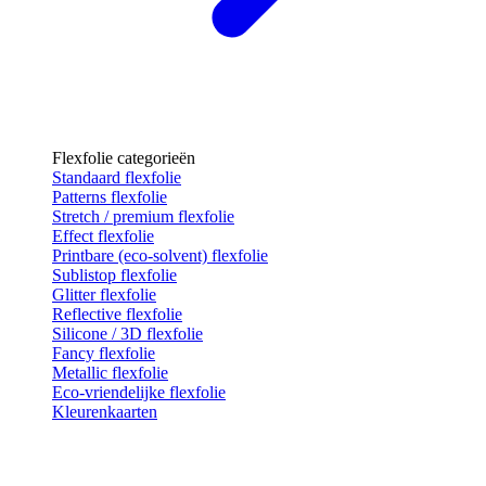
Flexfolie categorieën
Standaard flexfolie
Patterns flexfolie
Stretch / premium flexfolie
Effect flexfolie
Printbare (eco-solvent) flexfolie
Sublistop flexfolie
Glitter flexfolie
Reflective flexfolie
Silicone / 3D flexfolie
Fancy flexfolie
Metallic flexfolie
Eco-vriendelijke flexfolie
Kleurenkaarten