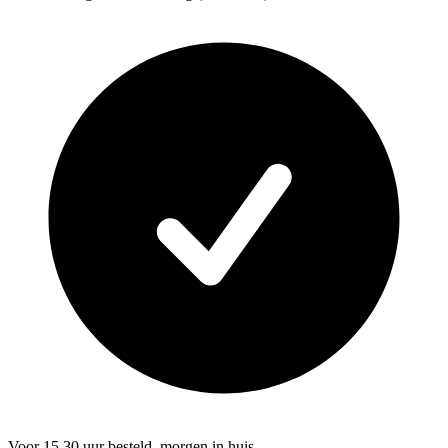
Voor 15.30 uur besteld, morgen in huis