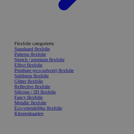
Flexfolie categorieën
Standaard flexfolie
Patterns flexfolie
Stretch / premium flexfolie
Effect flexfolie
Printbare (eco-solvent) flexfolie
Sublistop flexfolie
Glitter flexfolie
Reflective flexfolie
Silicone / 3D flexfolie
Fancy flexfolie
Metallic flexfolie
Eco-vriendelijke flexfolie
Kleurenkaarten