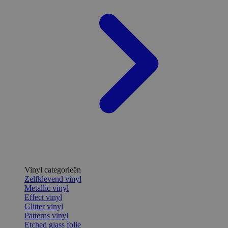
Vinyl categorieën
Zelfklevend vinyl
Metallic vinyl
Effect vinyl
Glitter vinyl
Patterns vinyl
Etched glass folie