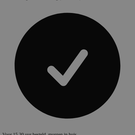
Voor 15.30 uur besteld, morgen in huis