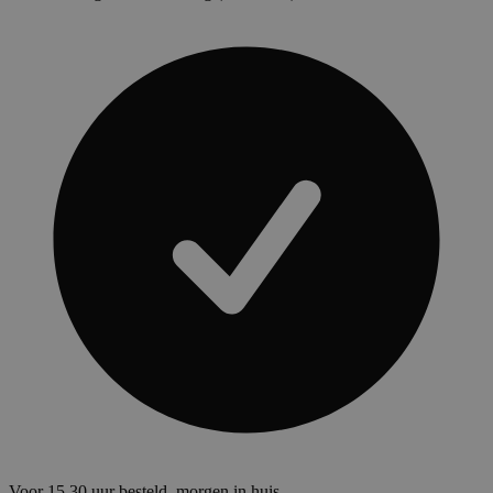
Voor 15.30 uur besteld, morgen in huis